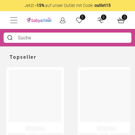
Jetzt
-15%
auf unser Outlet mit Code:
outlet15
0
0
0
Topseller