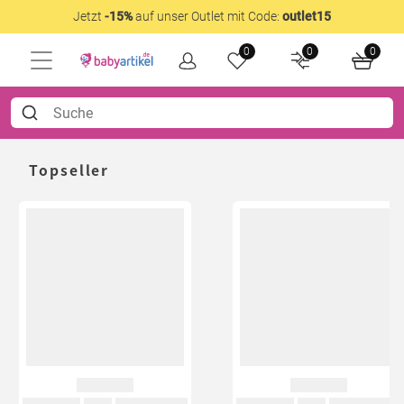
Jetzt
-15%
auf unser Outlet mit Code:
outlet15
0
0
0
Topseller