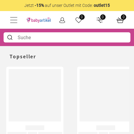
Jetzt
-15%
auf unser Outlet mit Code:
outlet15
0
0
0
Topseller