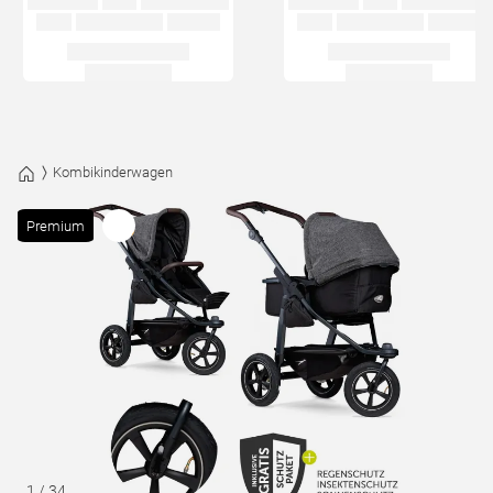
Kombikinderwagen
Premium
1
/
34