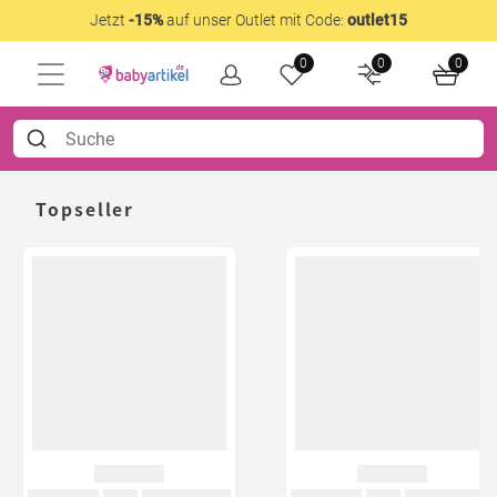
Jetzt
-15%
auf unser Outlet mit Code:
outlet15
0
0
0
Topseller