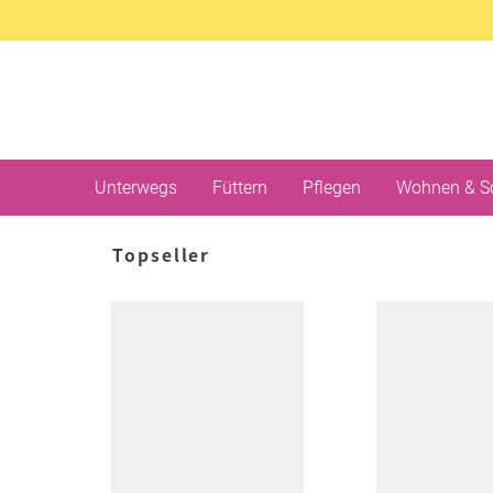
Unterwegs
Füttern
Pflegen
Wohnen & S
Topseller