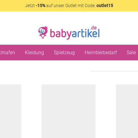
Jetzt
-15%
auf unser Outlet mit Code:
outlet15
chlafen
Kleidung
Spielzeug
Heimtierbedarf
Sale