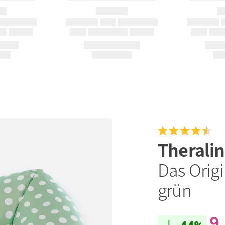
Therali
Das Origi
grün
9