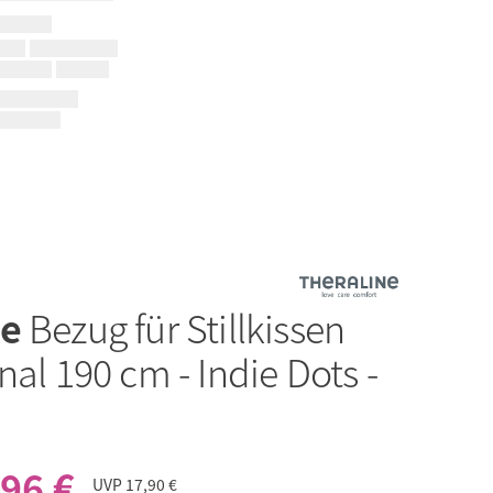
ne
Bezug für Stillkissen
nal 190 cm - Indie Dots -
,96 €
UVP
17,90 €