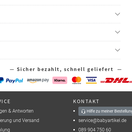
— Sicher bezahlt, schnell geliefert —
VICE
KONTAKT
gen & Antworten
Hilfe zu meiner Bestellun
ferung und Versand
service@babyartikel.de
lung
089 904 750 60