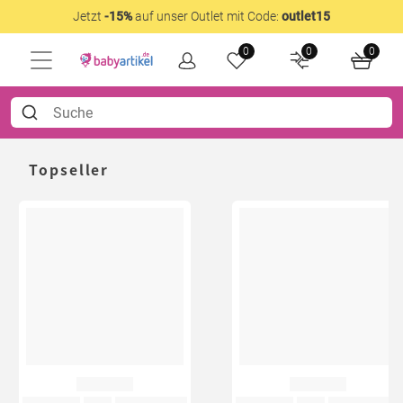
Jetzt
-15%
auf unser Outlet mit Code:
outlet15
0
0
0
Topseller