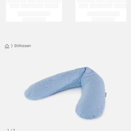
Stillkissen
1
/
2