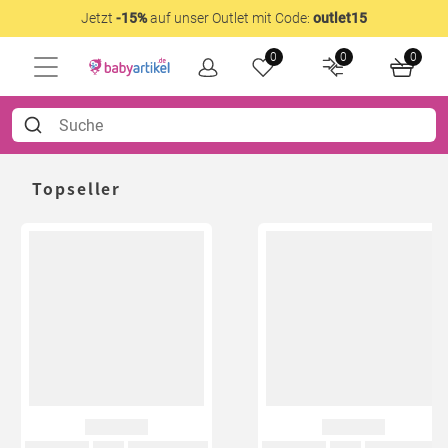
Jetzt
-15%
auf unser Outlet mit Code:
outlet15
0
0
0
Topseller