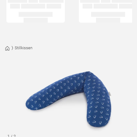
Stillkissen
1
/
2