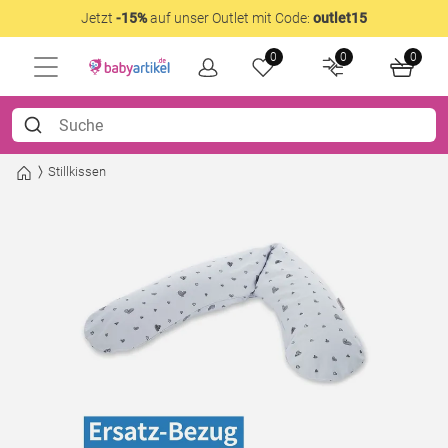
Jetzt
-15%
auf unser Outlet mit Code:
outlet15
0
0
0
Stillkissen