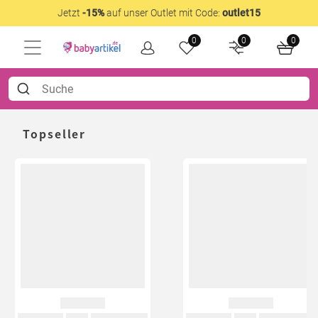
Jetzt
-15%
auf unser Outlet mit Code:
outlet15
0
0
0
Topseller