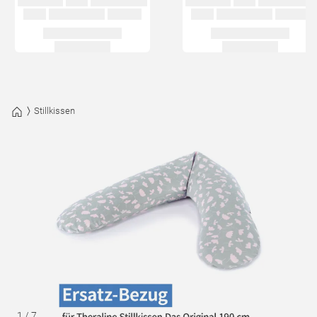
Stillkissen
1
/
7