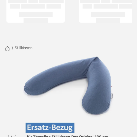
Stillkissen
1
/
7