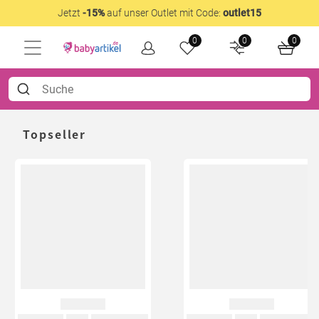
Jetzt
-15%
auf unser Outlet mit Code:
outlet15
0
0
0
Topseller