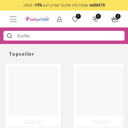
Jetzt
-15%
auf unser Outlet mit Code:
outlet15
0
0
0
Topseller