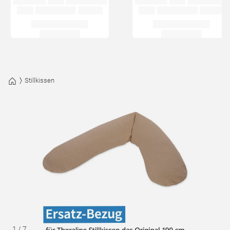
Stillkissen
1
/
7