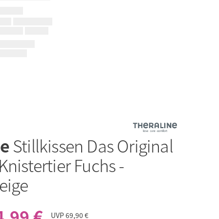
ne
Stillkissen Das Original
Knistertier Fuchs -
eige
4,99 €
UVP
69,90 €