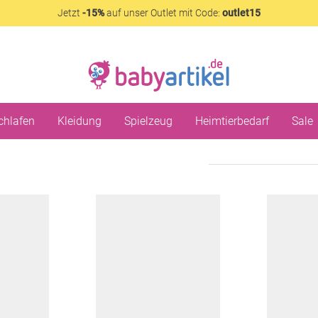
Jetzt
-15%
auf unser Outlet mit Code:
outlet15
chlafen
Kleidung
Spielzeug
Heimtierbedarf
Sale