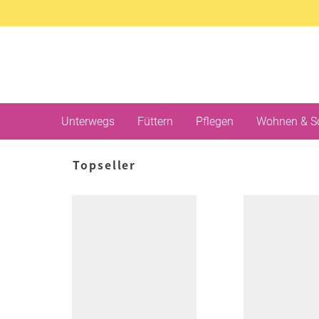
Unterwegs
Füttern
Pflegen
Wohnen & S
Topseller