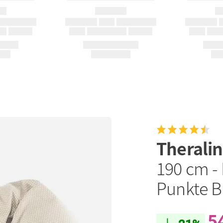
Therali
190 cm - 
Punkte B
5