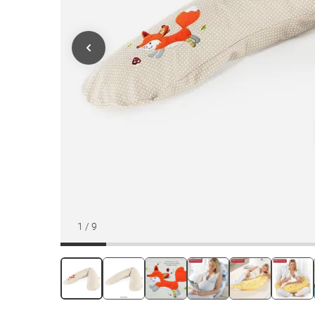
1
/
9