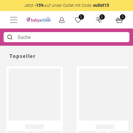
Jetzt
-15%
auf unser Outlet mit Code:
outlet15
0
0
0
Topseller