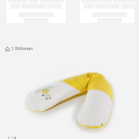
Stillkissen
1
/
9