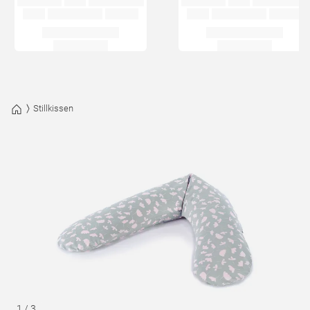
Stillkissen
1
/
3