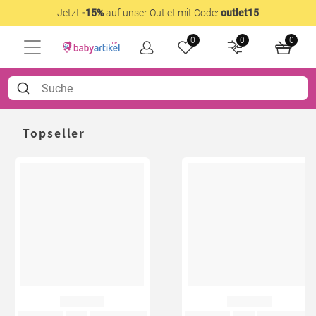
Jetzt
-15%
auf unser Outlet mit Code:
outlet15
0
0
0
Topseller