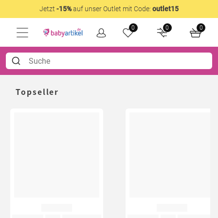
Jetzt
-15%
auf unser Outlet mit Code:
outlet15
0
0
0
Topseller