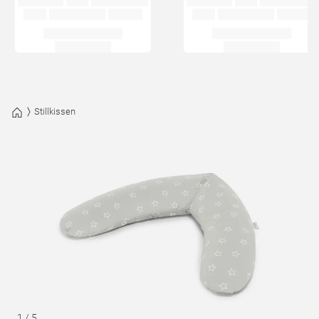
Stillkissen
1
/
5