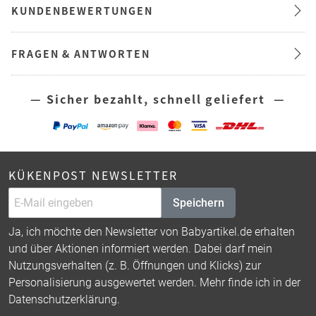
KUNDENBEWERTUNGEN
FRAGEN & ANTWORTEN
— Sicher bezahlt, schnell geliefert —
KÜKENPOST NEWSLETTER
Speichern
Ja, ich möchte den Newsletter von Babyartikel.de erhalten
und über Aktionen informiert werden. Dabei darf mein
Nutzungsverhalten (z. B. Öffnungen und Klicks) zur
Personalisierung ausgewertet werden. Mehr finde ich in der
Datenschutzerklärung
.