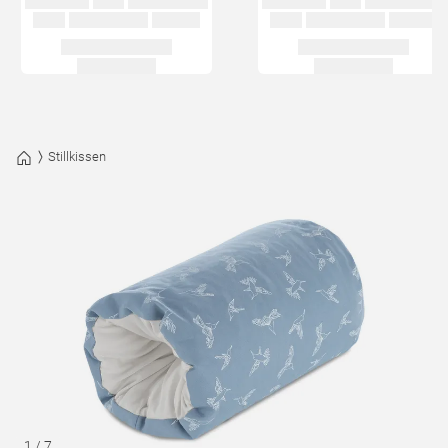
Stillkissen
1
/
7