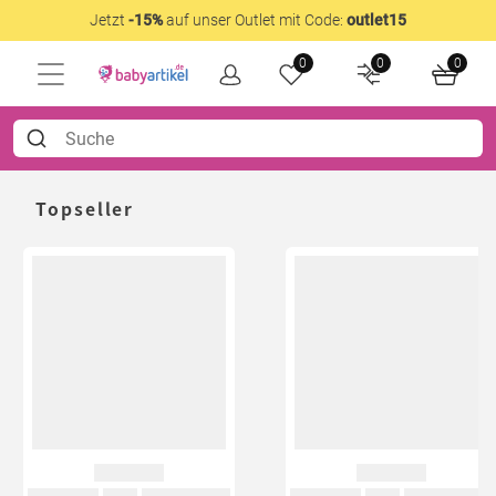
Jetzt
-15%
auf unser Outlet mit Code:
outlet15
0
0
0
Topseller