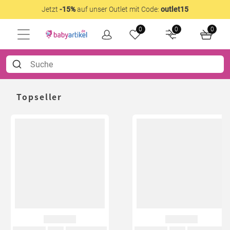
Jetzt
-15%
auf unser Outlet mit Code:
outlet15
0
0
0
Topseller