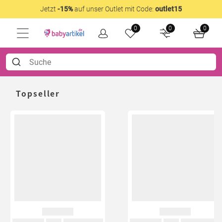
Jetzt
-15%
auf unser Outlet mit Code:
outlet15
0
0
0
Topseller