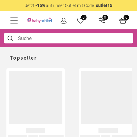
Jetzt
-15%
auf unser Outlet mit Code:
outlet15
0
0
0
Topseller