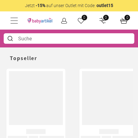
Jetzt
-15%
auf unser Outlet mit Code:
outlet15
0
0
0
Topseller