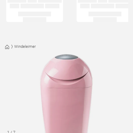
Windeleimer
1
/
7