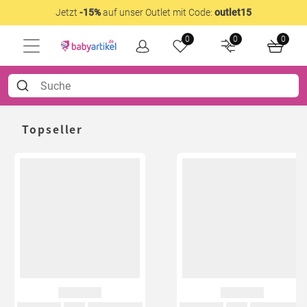
Jetzt
-15%
auf unser Outlet mit Code:
outlet15
0
0
0
Topseller