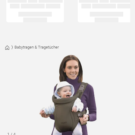
Babytragen & Tragetücher
1
/
4