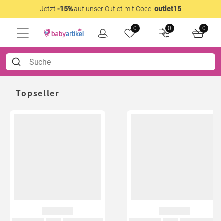
Jetzt
-15%
auf unser Outlet mit Code:
outlet15
0
0
0
Topseller