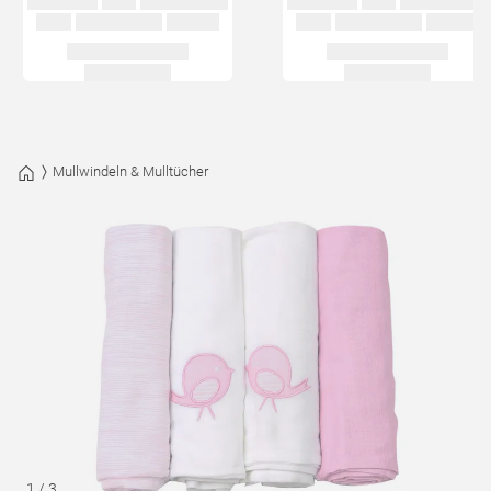
Mullwindeln & Mulltücher
1
/
3