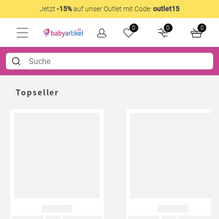
Jetzt
-15%
auf unser Outlet mit Code:
outlet15
0
0
0
Topseller