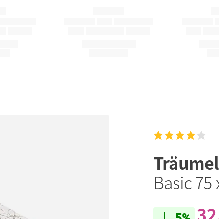
Träume
Basic 75
32
5%