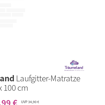
land
Laufgitter-Matratze
 x 100 cm
,99 €
UVP
34,90 €