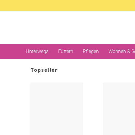
Unterwegs
Füttern
Pflegen
Wohnen & S
Topseller