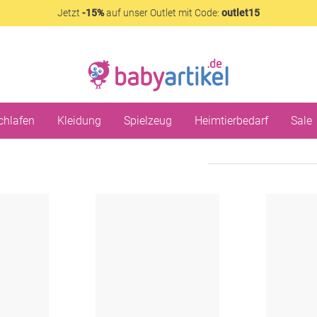
Jetzt
-15%
auf unser Outlet mit Code:
outlet15
chlafen
Kleidung
Spielzeug
Heimtierbedarf
Sale