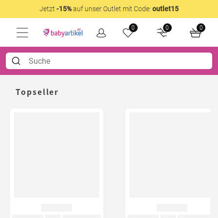
Jetzt
-15%
auf unser Outlet mit Code:
outlet15
0
0
0
Topseller