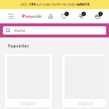
Jetzt
-15%
auf unser Outlet mit Code:
outlet15
0
0
0
Topseller