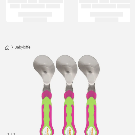
Babylöffel
1
/
1