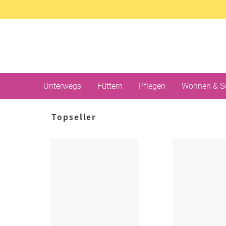
Unterwegs
Füttern
Pflegen
Wohnen & S
Topseller