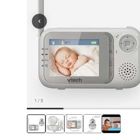
1
/
5