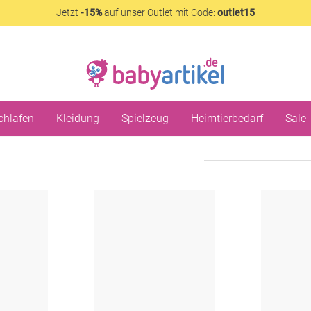
Jetzt
-15%
auf unser Outlet mit Code:
outlet15
chlafen
Kleidung
Spielzeug
Heimtierbedarf
Sale