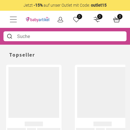
Jetzt
-15%
auf unser Outlet mit Code:
outlet15
0
0
0
Topseller