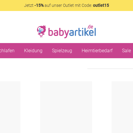
Jetzt
-15%
auf unser Outlet mit Code:
outlet15
chlafen
Kleidung
Spielzeug
Heimtierbedarf
Sale