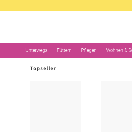
Unterwegs
Füttern
Pflegen
Wohnen & S
Topseller