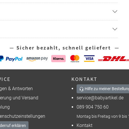
— Sicher bezahlt, schnell geliefert —
VICE
KONTAKT
gen & Antworten
Hilfe zu meiner Bestellun
ferung und Versand
service@babyartikel.de
lung
089 904 750 60
enschutzeinstellungen
Montag bis Freitag von 9 bis 
Kontakt
derruf erklären