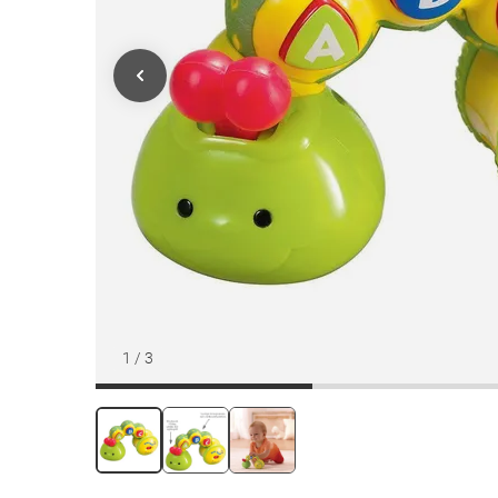
1
/
3