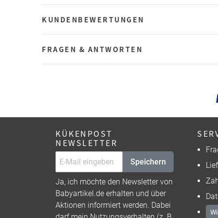
KUNDENBEWERTUNGEN
FRAGEN & ANTWORTEN
KÜKENPOST
SER
NEWSLETTER
Fra
Speichern
Lie
Zah
Ja, ich möchte den Newsletter von
Babyartikel.de erhalten und über
Dat
Aktionen informiert werden. Dabei
Wi
darf mein Nutzungsverhalten (z. B.