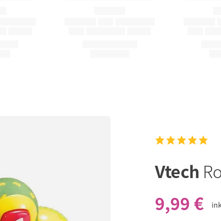
Vtech
Ro
9,99 €
in