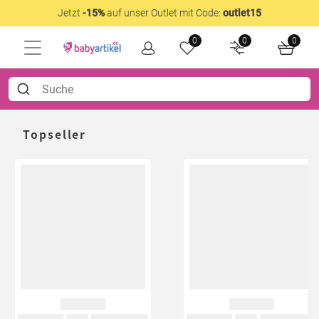
Jetzt
-15%
auf unser Outlet mit Code:
outlet15
0
0
0
Topseller