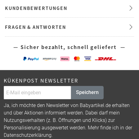
KUNDENBEWERTUNGEN
FRAGEN & ANTWORTEN
— Sicher bezahlt, schnell geliefert —
KÜKENPOST NEWSLETTER
Speichern
Ja, ich möchte den Newsletter von Babyartikel.de erhalten
und über Aktionen informiert werden. Dabei darf mein
Nutzungsverhalten (z. B. Öffnungen und Klicks) zur
Personalisierung ausgewertet werden. Mehr finde ich in der
Datenschutzerklärung
.