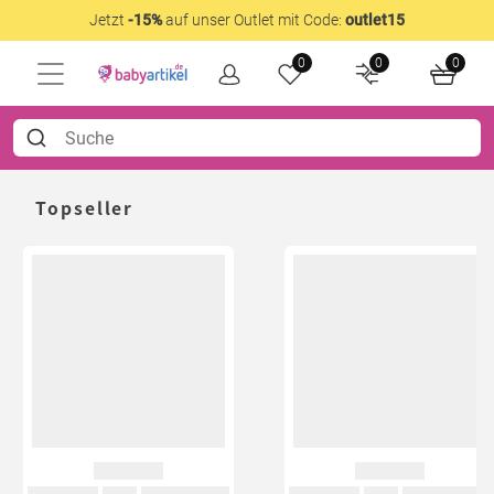
Jetzt
-15%
auf unser Outlet mit Code:
outlet15
0
0
0
Topseller