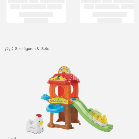
Spielfiguren & -Sets
1
/
4