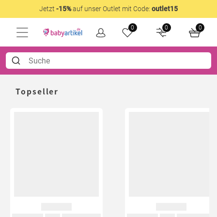
Jetzt
-15%
auf unser Outlet mit Code:
outlet15
0
0
0
Topseller