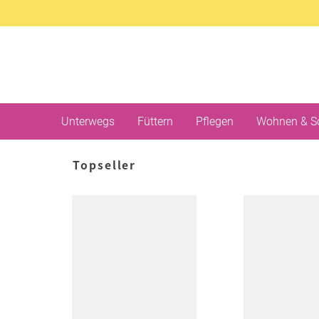
Unterwegs
Füttern
Pflegen
Wohnen & S
Topseller