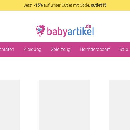
Jetzt
-15%
auf unser Outlet mit Code:
outlet15
chlafen
Kleidung
Spielzeug
Heimtierbedarf
Sale