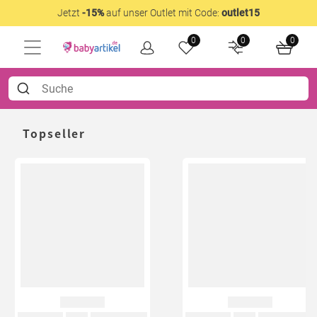
Jetzt
-15%
auf unser Outlet mit Code:
outlet15
0
0
0
Topseller