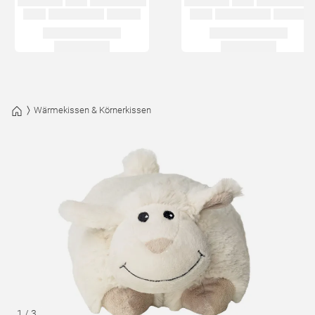
Wärmekissen & Körnerkissen
1
/
3