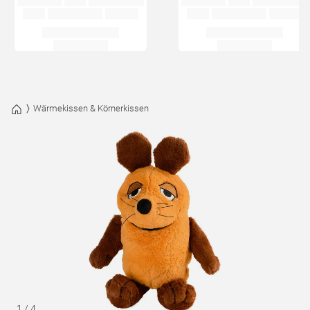
Wärmekissen & Körnerkissen
1
/
4