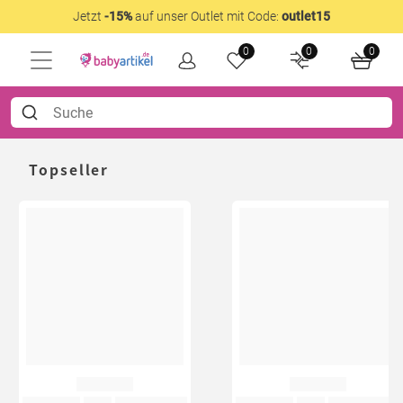
Jetzt
-15%
auf unser Outlet mit Code:
outlet15
0
0
0
Topseller