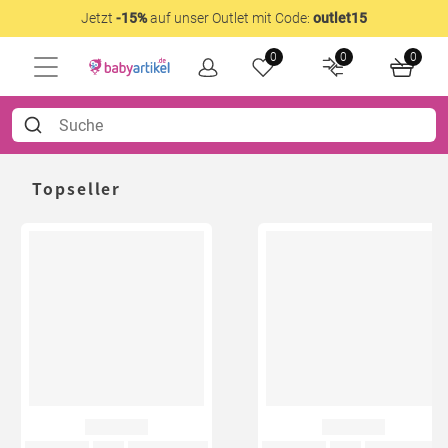
Jetzt
-15%
auf unser Outlet mit Code:
outlet15
0
0
0
Topseller