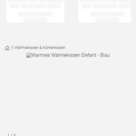
Wärmekissen & Körnerkissen
1
/
4