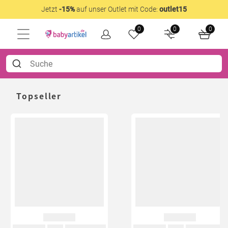
Jetzt
-15%
auf unser Outlet mit Code:
outlet15
0
0
0
Topseller