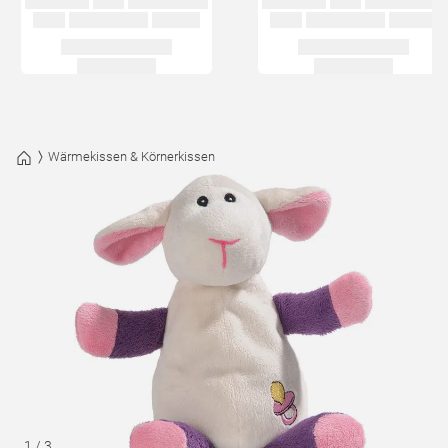
Wärmekissen & Körnerkissen
1
/
3