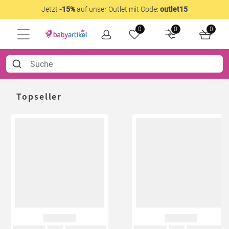
Jetzt
-15%
auf unser Outlet mit Code:
outlet15
0
0
0
Topseller