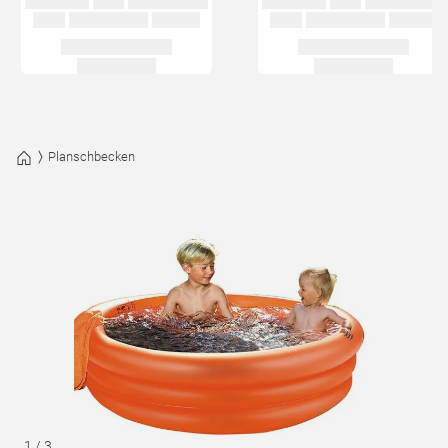
Planschbecken
1
/
3