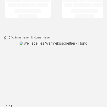
Wärmekissen & Körnerkissen
1
/
3