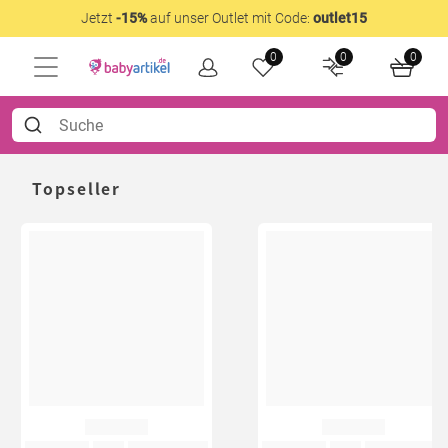
Jetzt
-15%
auf unser Outlet mit Code:
outlet15
0
0
0
Topseller