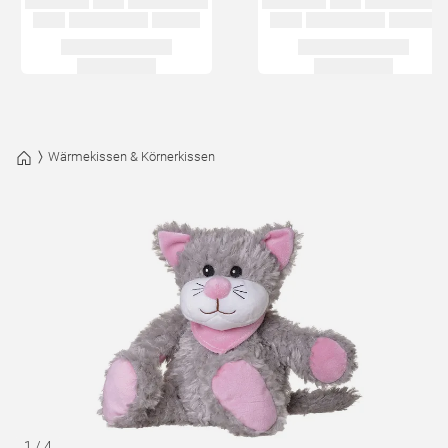
Wärmekissen & Körnerkissen
1
/
4