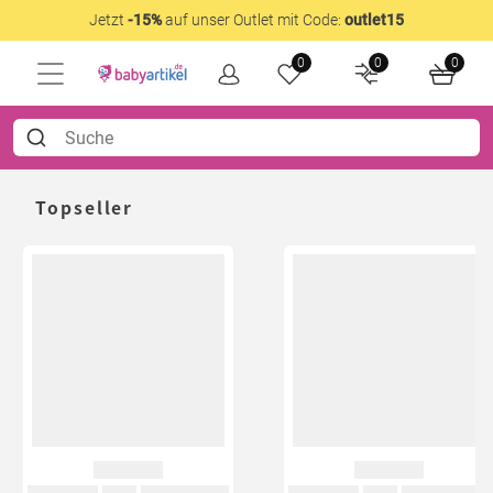
Jetzt
-15%
auf unser Outlet mit Code:
outlet15
0
0
0
Topseller