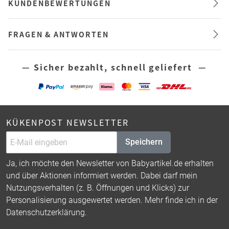
KUNDENBEWERTUNGEN
FRAGEN & ANTWORTEN
— Sicher bezahlt, schnell geliefert —
KÜKENPOST NEWSLETTER
Speichern
Ja, ich möchte den Newsletter von Babyartikel.de erhalten
und über Aktionen informiert werden. Dabei darf mein
Nutzungsverhalten (z. B. Öffnungen und Klicks) zur
Personalisierung ausgewertet werden. Mehr finde ich in der
Datenschutzerklärung
.