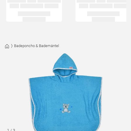
Badeponcho & Bademäntel
1
/
3