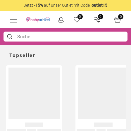
Jetzt
-15%
auf unser Outlet mit Code:
outlet15
0
0
0
Topseller