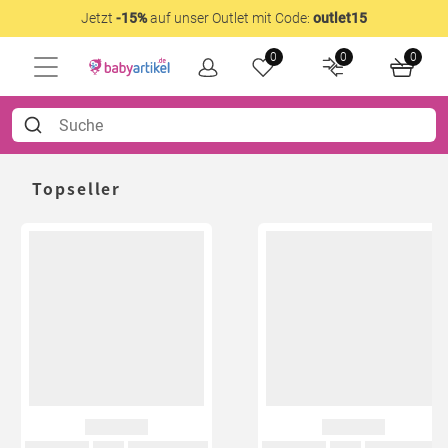
Jetzt
-15%
auf unser Outlet mit Code:
outlet15
0
0
0
Topseller