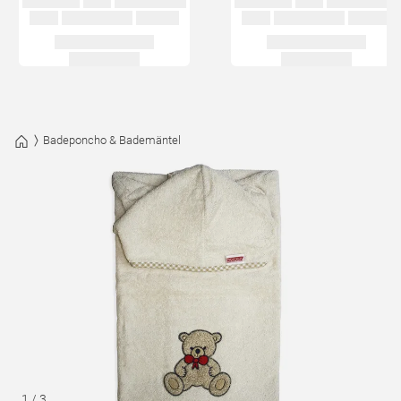
Badeponcho & Bademäntel
1
/
3