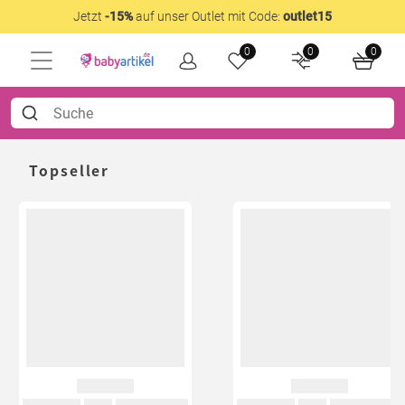
Jetzt
-15%
auf unser Outlet mit Code:
outlet15
0
0
0
Topseller