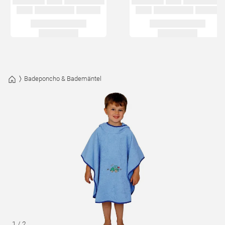
Badeponcho & Bademäntel
1
/
2