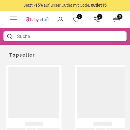
Jetzt
-15%
auf unser Outlet mit Code:
outlet15
0
0
0
Topseller