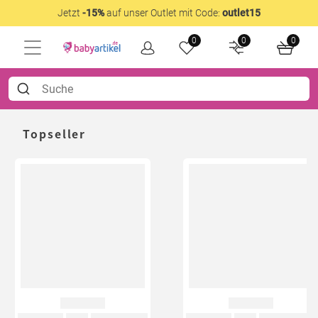
Jetzt
-15%
auf unser Outlet mit Code:
outlet15
0
0
0
Topseller