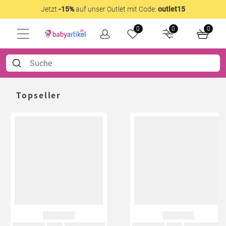
Jetzt
-15%
auf unser Outlet mit Code:
outlet15
0
0
0
Topseller