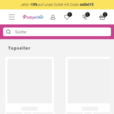
Jetzt
-15%
auf unser Outlet mit Code:
outlet15
0
0
0
Topseller