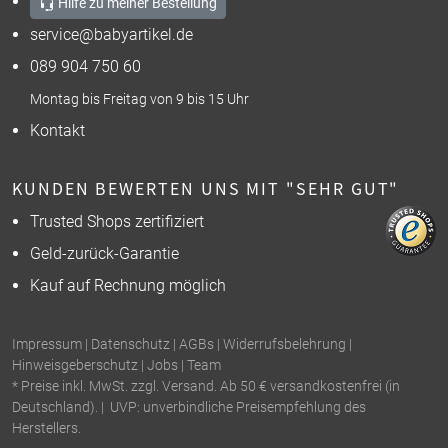
Hilfe zu meiner Bestellung
service@babyartikel.de
089 904 750 60
Montag bis Freitag von 9 bis 15 Uhr
Kontakt
KUNDEN BEWERTEN UNS MIT "SEHR GUT"
Trusted Shops zertifiziert
Geld-zurück-Garantie
Kauf auf Rechnung möglich
Impressum
|
Datenschutz
|
AGBs
|
Widerrufsbelehrung
|
Hinweisgeberschutz
|
Jobs
|
Team
* Preise inkl. MwSt. zzgl. Versand. Ab 50 € versandkostenfrei (in
Deutschland). | UVP: unverbindliche Preisempfehlung des
Herstellers.