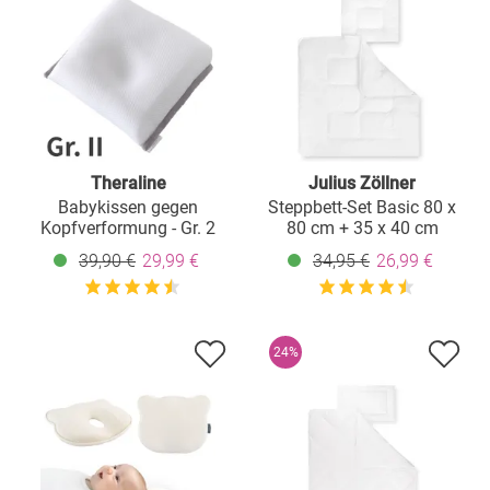
Theraline
Julius Zöllner
Babykissen gegen
Steppbett-Set Basic 80 x
Kopfverformung - Gr. 2
80 cm + 35 x 40 cm
39,90 €
29,99 €
34,95 €
26,99 €
24%