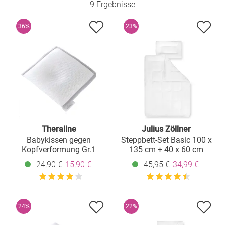
9 Ergebnisse
36%
23%
Theraline
Julius Zöllner
Babykissen gegen
Steppbett-Set Basic 100 x
Kopfverformung Gr.1
135 cm + 40 x 60 cm
24,90 €
15,90 €
45,95 €
34,99 €
24%
22%