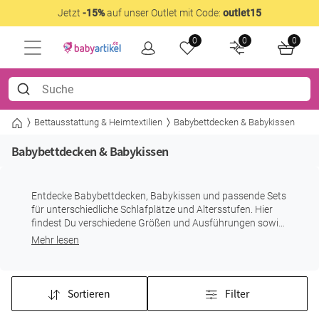
Jetzt
-15%
auf unser Outlet mit Code:
outlet15
0
0
0
Bettausstattung & Heimtextilien
Babybettdecken & Babykissen
Babybettdecken & Babykissen
Entdecke Babybettdecken, Babykissen und passende Sets
für unterschiedliche Schlafplätze und Altersstufen. Hier
findest Du verschiedene Größen und Ausführungen sowie
ausgewählte Stütz- und Lagerungskissen.
Mehr lesen
Sortieren
Filter