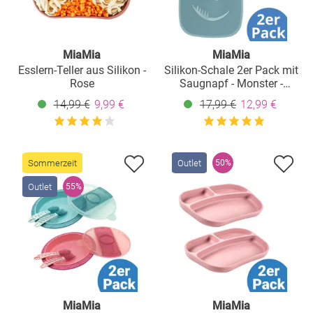
MiaMia
MiaMia
Esslern-Teller aus Silikon -
Silikon-Schale 2er Pack mit
Rose
Saugnapf - Monster -
Petrol Hellgrau
14,99 €
9,99 €
17,99 €
12,99 €
Sommerzeit
Outlet
50%
Outlet
55%
MiaMia
MiaMia