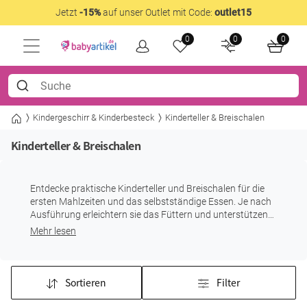
Jetzt
-15%
auf unser Outlet mit Code:
outlet15
0
0
0
Kindergeschirr & Kinderbesteck
Kinderteller & Breischalen
Kinderteller & Breischalen
Entdecke praktische Kinderteller und Breischalen für die
ersten Mahlzeiten und das selbstständige Essen. Je nach
Ausführung erleichtern sie das Füttern und unterstützen
Dein Kind bei seinen ersten eigenen Essversuchen.
Mehr lesen
Sortieren
Filter