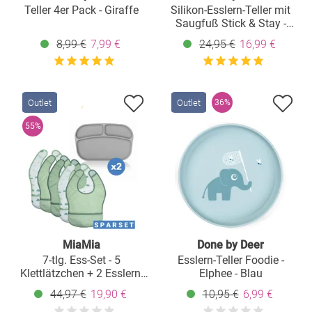
Teller 4er Pack - Giraffe
Silikon-Esslern-Teller mit
Saugfuß Stick & Stay -
Elphee - Sand
8,99 €
7,99 €
24,95 €
16,99 €
Outlet
Outlet
36%
55%
MiaMia
Done by Deer
7-tlg. Ess-Set - 5
Esslern-Teller Foodie -
Klettlätzchen + 2 Esslern-
Elphee - Blau
Teller aus Silikon - Grün /
44,97 €
19,90 €
10,95 €
6,99 €
Grau