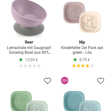
Reer
Nip
Lernschale mit Saugnapf
Kinderteller 2er Pack eat
Growing Bowl aus 80%
green - Lila
nachwachsenden
13,99 €
8,79 €
Rohstoffen wie Holz &
Zucker aus Deutschland -
Rosa
20%