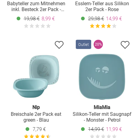
Babyteller zum Mitnehmen
Esslern-Teller aus Silikon
inkl. Besteck 2er Pack -
2er Pack - Rose
Grün & Pink
19,98 €
8,99 €
29,98 €
14,99 €
Outlet
20%
Nip
MiaMia
Breischale 2er Pack eat
Silikon-Teller mit Saugnapf
green - Blau
- Monster - Petrol
7,79 €
14,99 €
11,99 €