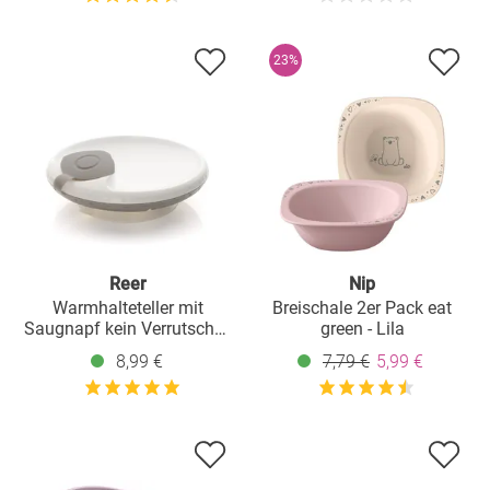
23%
Reer
Nip
Warmhalteteller mit
Breischale 2er Pack eat
Saugnapf kein Verrutschen
green - Lila
& Umkippen - Weiß Grau
8,99 €
7,79 €
5,99 €