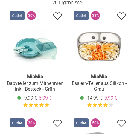
20 Ergebnisse
Outlet
Outlet
30%
33%
MiaMia
MiaMia
Babyteller zum Mitnehmen
Esslern-Teller aus Silikon -
inkl. Besteck - Grün
Grau
9,99 €
6,99 €
14,99 €
9,99 €
Outlet
Outlet
30%
50%