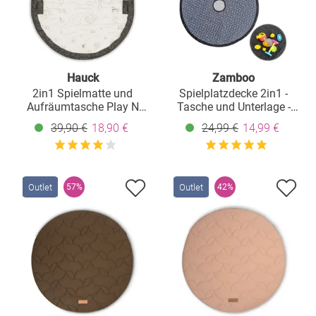
Hauck
Zamboo
2in1 Spielmatte und
Spielplatzdecke 2in1 -
Aufräumtasche Play N
Tasche und Unterlage -
Tidy - Dark Grey
Grau Weiß
39,90 €
18,90 €
24,99 €
14,99 €
Outlet
Outlet
57%
42%