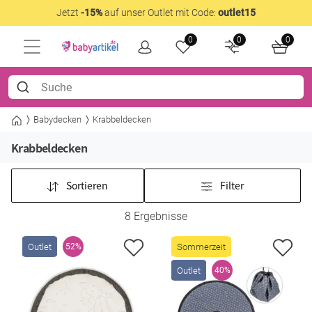
Jetzt
-15%
auf unser Outlet mit Code:
outlet15
0
0
0
Babydecken
Krabbeldecken
Krabbeldecken
Sortieren
Filter
8 Ergebnisse
Outlet
Sommerzeit
52%
Outlet
40%