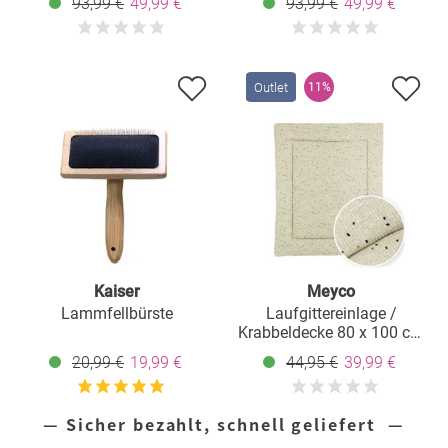
93,99 €
49,99 €
93,99 €
49,99 €
Outlet
11%
Kaiser
Meyco
Lammfellbürste
Laufgittereinlage /
Krabbeldecke 80 x 100 cm
- Rib Mini Spot - Sand
20,99 €
19,99 €
44,95 €
39,99 €
Melange
— Sicher bezahlt, schnell geliefert —